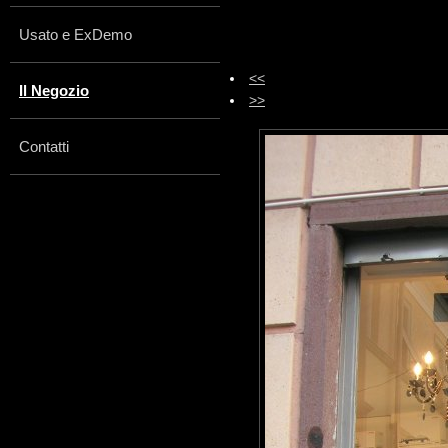
Usato e ExDemo
<<
Il Negozio
>>
Contatti