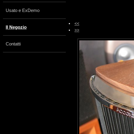
Usato e ExDemo
<<
Il Negozio
>>
Contatti